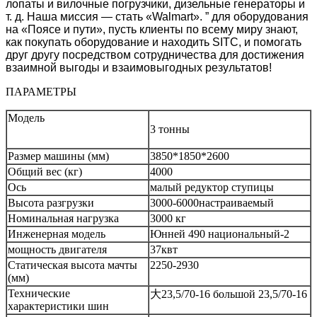
лопаты и вилочные погрузчики, дизельные генераторы и
т. д. Наша миссия — стать «Walmart». ” для оборудования
на «Поясе и пути», пусть клиенты по всему миру знают,
как покупать оборудование и находить SITC, и помогать
друг другу посредством сотрудничества для достижения
взаимной выгоды и взаимовыгодных результатов!
ПАРАМЕТРЫ
Модель
3 тонны
Размер машины (мм)
3850*1850*2600
Общий вес (кг)
4000
Ось
малый редуктор ступицы
Высота разгрузки
3000-6000
настраиваемый
Номинальная нагрузка
3000 кг
Инженерная модель
Юнней 490 национальный-2
мощность двигателя
37квт
Статическая высота мачты
2250-2930
(мм)
Технические
大
23,5/70-16 большой 23,5/70-16
характеристики шин