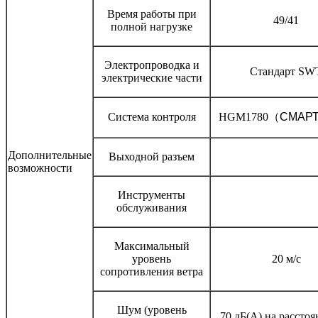
Время работы при
49/41
полной нагрузке
Электропроводка и
Стандарт SW
электрические части
Система контроля
HGM1780
（
СМАР
Дополнительные
Выходной разъем
возможности
Инструменты
обслуживания
Максимальный
уровень
20 м/с
сопротивления ветра
Шум (уровень
70 дБ(А) на расстоя