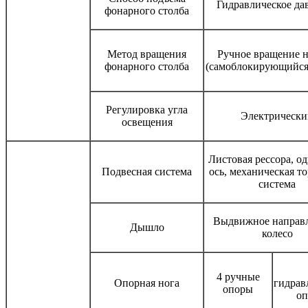
Гидравлическое да
фонарного столба
Метод вращения
Ручное вращение н
фонарного столба
(самоблокирующийся 
Регулировка угла
Электрически
освещения
Листовая рессора, о
Подвесная система
ось, механическая т
система
Выдвижное направ
Дышло
колесо
4 ручные
Опорная нога
гидрав
опоры
о