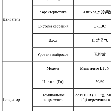
Характеристика
4 цикла,
水冷柴
Двигатель
Система сгорания
Э-ТВС
Вдох
自然吸气
Уровень выбросов
无排放
Модель
Мекк альте LT3N-
Частота (Гц)
50/60
Номинальное
220/110 В (50 Гц), 24
Генератор
напряжение
Гц) переменного 