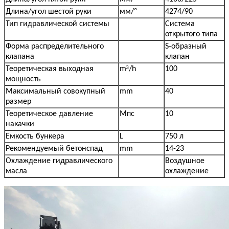
°
Длина/угол шестой руки
мм/
4274/90
Тип гидравлической системы
Система
открытого типа
Форма распределительного
S-образный
клапана
клапан
³
Теоретическая выходная
m
/h
100
мощность
Максимальный совокупный
mm
40
размер
Теоретическое давление
Мпс
10
накачки
Емкость бункера
L
750 л
Рекомендуемый бетон
спад
mm
14-23
Охлаждение гидравлического
Воздушное
масла
охлаждение