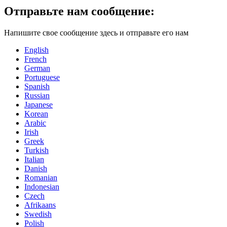
Отправьте нам сообщение:
Напишите свое сообщение здесь и отправьте его нам
English
French
German
Portuguese
Spanish
Russian
Japanese
Korean
Arabic
Irish
Greek
Turkish
Italian
Danish
Romanian
Indonesian
Czech
Afrikaans
Swedish
Polish