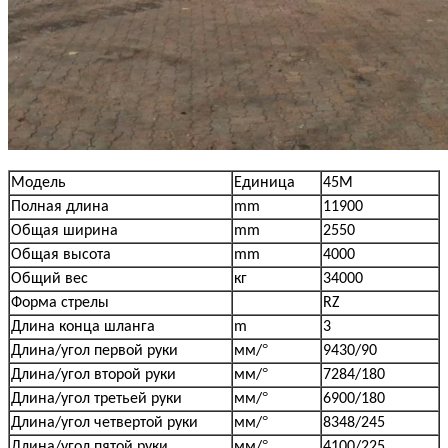
Модель
Единица
45М
Полная длина
mm
11900
Общая ширина
mm
2550
Общая высота
mm
4000
Общий вес
кг
34000
Форма стрелы
RZ
Длина конца шланга
m
3
°
Длина/угол первой руки
мм/
9430/90
°
Длина/угол второй руки
мм/
7284/180
°
Длина/угол третьей руки
мм/
6900/180
°
Длина/угол четвертой руки
мм/
8348/245
°
Длина/угол пятой руки
мм/
4100/225